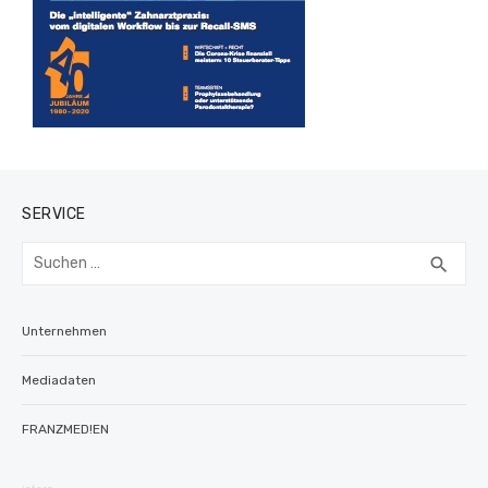
SERVICE
Suchen
SUC
search
nach:
Unternehmen
Mediadaten
FRANZMED!EN