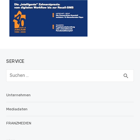
SERVICE
Suchen
SUC
search
nach:
Unternehmen
Mediadaten
FRANZMED!EN