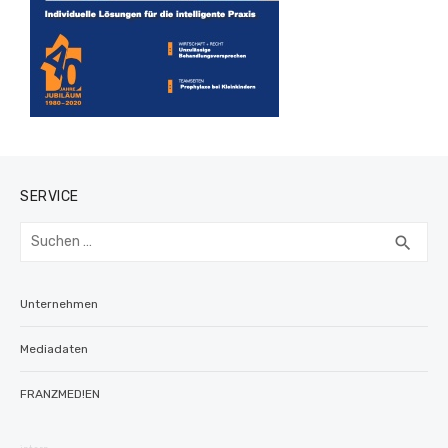
SERVICE
Suchen
SUC
search
nach:
Unternehmen
Mediadaten
FRANZMED!EN