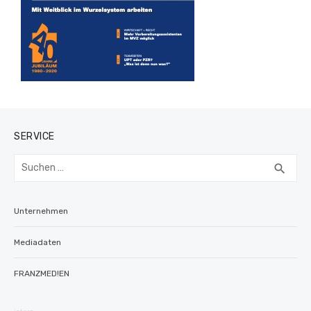
SERVICE
Suchen
SUC
search
nach:
Unternehmen
Mediadaten
FRANZMED!EN