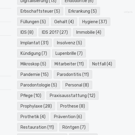
Digitalisierung
(13)
Endodontie
(6)
Erbschaftsteuer
(5)
Erkrankung
(5)
intern
Füllungen
(5)
Gehalt
(4)
Hygiene
(37)
IDS
(8)
IDS 2017
(27)
Immobilie
(4)
Implantat
(31)
Insolvenz
(5)
Kündigung
(7)
Lupenbrille
(7)
Mikroskop
(5)
Mitarbeiter
(11)
Notfall
(4)
Pandemie
(15)
Parodontitis
(11)
Parodontologie
(5)
Personal
(8)
Pflege
(10)
Praxisausstattung
(12)
Prophylaxe
(28)
Prothese
(8)
Prothetik
(4)
Prävention
(6)
Restauration
(11)
Röntgen
(7)