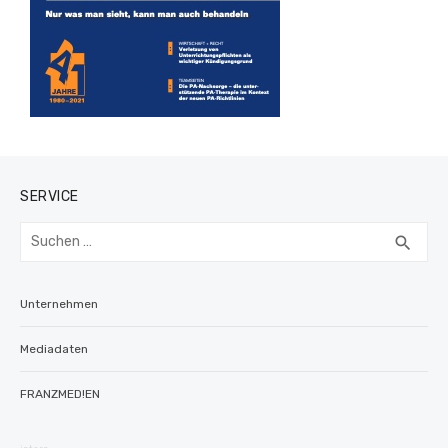
SERVICE
Suchen
SUC
search
nach:
Unternehmen
Mediadaten
FRANZMED!EN