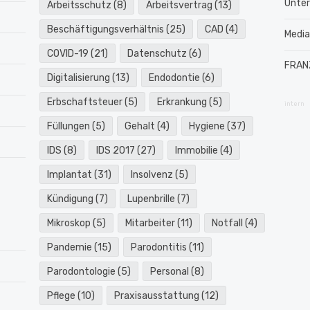
Unte
Arbeitsschutz
(8)
Arbeitsvertrag
(13)
Beschäftigungsverhältnis
(25)
CAD
(4)
Medi
COVID-19
(21)
Datenschutz
(6)
FRAN
Digitalisierung
(13)
Endodontie
(6)
Erbschaftsteuer
(5)
Erkrankung
(5)
intern
Füllungen
(5)
Gehalt
(4)
Hygiene
(37)
IDS
(8)
IDS 2017
(27)
Immobilie
(4)
Implantat
(31)
Insolvenz
(5)
Kündigung
(7)
Lupenbrille
(7)
Mikroskop
(5)
Mitarbeiter
(11)
Notfall
(4)
Pandemie
(15)
Parodontitis
(11)
Parodontologie
(5)
Personal
(8)
Pflege
(10)
Praxisausstattung
(12)