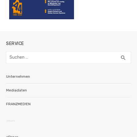
SERVICE
Suchen
SUC
search
nach:
Unternehmen
Mediadaten
FRANZMED!EN
intern