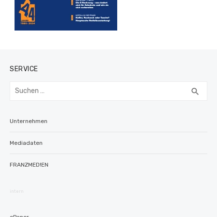
SERVICE
Suchen
SUC
search
nach:
Unternehmen
Mediadaten
FRANZMED!EN
intern