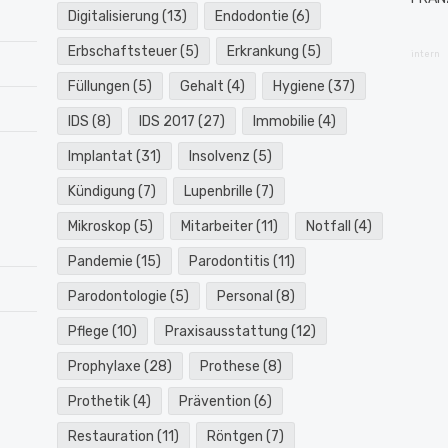
Digitalisierung
(13)
Endodontie
(6)
Erbschaftsteuer
(5)
Erkrankung
(5)
intern
Füllungen
(5)
Gehalt
(4)
Hygiene
(37)
IDS
(8)
IDS 2017
(27)
Immobilie
(4)
Implantat
(31)
Insolvenz
(5)
Kündigung
(7)
Lupenbrille
(7)
Mikroskop
(5)
Mitarbeiter
(11)
Notfall
(4)
Pandemie
(15)
Parodontitis
(11)
Parodontologie
(5)
Personal
(8)
Pflege
(10)
Praxisausstattung
(12)
Prophylaxe
(28)
Prothese
(8)
Prothetik
(4)
Prävention
(6)
Restauration
(11)
Röntgen
(7)