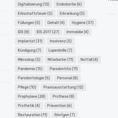
Digitalisierung
(13)
Endodontie
(6)
Erbschaftsteuer
(5)
Erkrankung
(5)
intern
Füllungen
(5)
Gehalt
(4)
Hygiene
(37)
IDS
(8)
IDS 2017
(27)
Immobilie
(4)
Implantat
(31)
Insolvenz
(5)
Kündigung
(7)
Lupenbrille
(7)
Mikroskop
(5)
Mitarbeiter
(11)
Notfall
(4)
Pandemie
(15)
Parodontitis
(11)
Parodontologie
(5)
Personal
(8)
Pflege
(10)
Praxisausstattung
(12)
Prophylaxe
(28)
Prothese
(8)
Prothetik
(4)
Prävention
(6)
Restauration
(11)
Röntgen
(7)