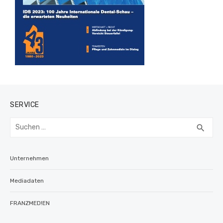
SERVICE
Suchen
SUC
search
nach:
Unternehmen
Mediadaten
FRANZMED!EN