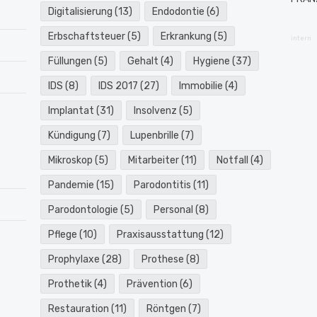
Digitalisierung
(13)
Endodontie
(6)
Erbschaftsteuer
(5)
Erkrankung
(5)
intern
Füllungen
(5)
Gehalt
(4)
Hygiene
(37)
IDS
(8)
IDS 2017
(27)
Immobilie
(4)
Implantat
(31)
Insolvenz
(5)
Kündigung
(7)
Lupenbrille
(7)
Mikroskop
(5)
Mitarbeiter
(11)
Notfall
(4)
Pandemie
(15)
Parodontitis
(11)
Parodontologie
(5)
Personal
(8)
Pflege
(10)
Praxisausstattung
(12)
Prophylaxe
(28)
Prothese
(8)
Prothetik
(4)
Prävention
(6)
Restauration
(11)
Röntgen
(7)