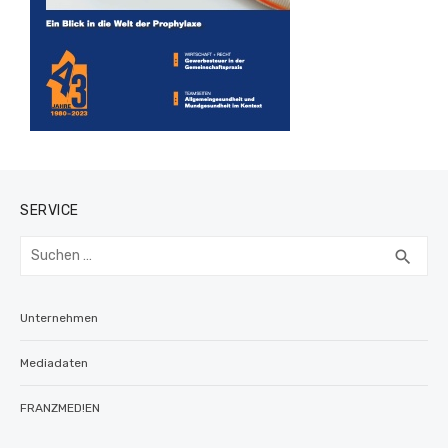
SERVICE
Suchen
SUC
search
nach:
Unternehmen
Mediadaten
FRANZMED!EN