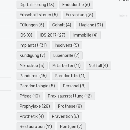
Digitalisierung
(13)
Endodontie
(6)
Erbschaftsteuer
(5)
Erkrankung
(5)
intern
Füllungen
(5)
Gehalt
(4)
Hygiene
(37)
IDS
(8)
IDS 2017
(27)
Immobilie
(4)
Implantat
(31)
Insolvenz
(5)
Kündigung
(7)
Lupenbrille
(7)
Mikroskop
(5)
Mitarbeiter
(11)
Notfall
(4)
Pandemie
(15)
Parodontitis
(11)
Parodontologie
(5)
Personal
(8)
Pflege
(10)
Praxisausstattung
(12)
Prophylaxe
(28)
Prothese
(8)
Prothetik
(4)
Prävention
(6)
Restauration
(11)
Röntgen
(7)