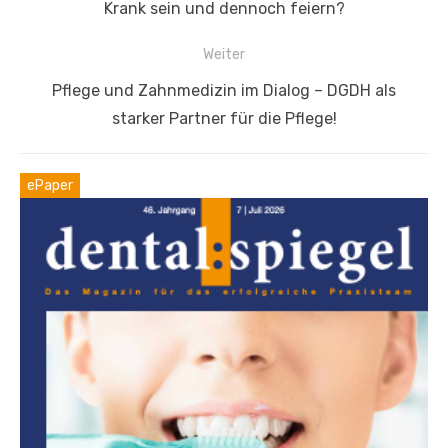
Vorheriger
Krank sein und dennoch feiern?
Beitrag:
Weiter
Nächster
Pflege und Zahnmedizin im Dialog – DGDH als
Beitrag:
starker Partner für die Pflege!
ePaper