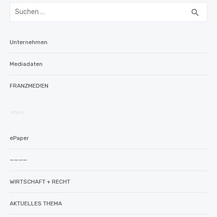
Suchen
SUC
search
nach:
Unternehmen
Mediadaten
FRANZMED!EN
intern
ePaper
————
WIRTSCHAFT + RECHT
AKTUELLES THEMA