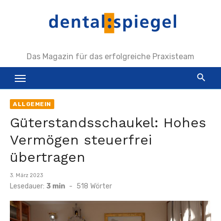
Zum
Inhalt
springen
Das Magazin für das erfolgreiche Praxisteam
ALLGEMEIN
Güterstandsschaukel: Hohes
Vermögen steuerfrei
übertragen
Veröffentlicht
3. März 2023
am
Lesedauer:
3 min
-
518
Wörter