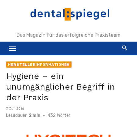
Zum
Inhalt
springen
Das Magazin für das erfolgreiche Praxisteam
HERSTELLERINFORMATIONEN
Hygiene – ein
unumgänglicher Begriff in
der Praxis
Veröffentlicht
7. Juli 2016
am
Lesedauer:
2 min
-
432
Wörter