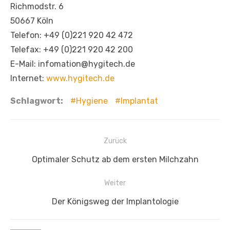
Richmodstr. 6
50667 Köln
Telefon: +49 (0)221 920 42 472
Telefax: +49 (0)221 920 42 200
E-Mail: infomation@hygitech.de
Internet:
www.hygitech.de
Schlagwort:
Hygiene
Implantat
Beitragsnavigation
Zurück
Vorheriger
Optimaler Schutz ab dem ersten Milchzahn
Beitrag:
Weiter
Nächster
Der Königsweg der Implantologie
Beitrag: