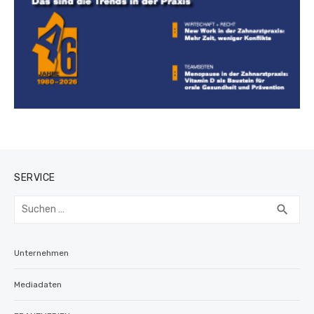
SERVICE
Suchen
SUC
search
nach:
Unternehmen
Mediadaten