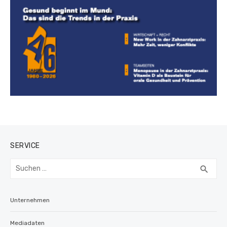
SERVICE
Suchen
SUC
search
nach:
Unternehmen
Mediadaten