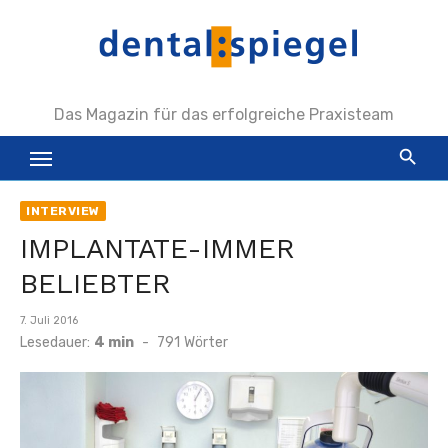
Zum
Inhalt
springen
Das Magazin für das erfolgreiche Praxisteam
INTERVIEW
IMPLANTATE-IMMER
BELIEBTER
Veröffentlicht
7. Juli 2016
am
Lesedauer:
4 min
-
791
Wörter