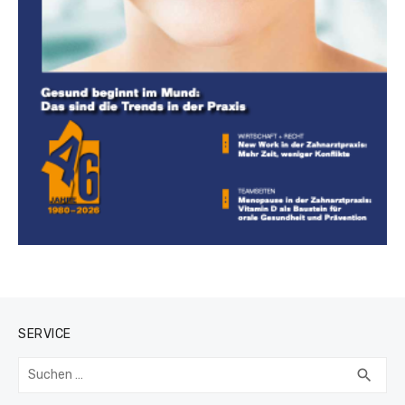
SERVICE
Suchen
SUC
search
nach: