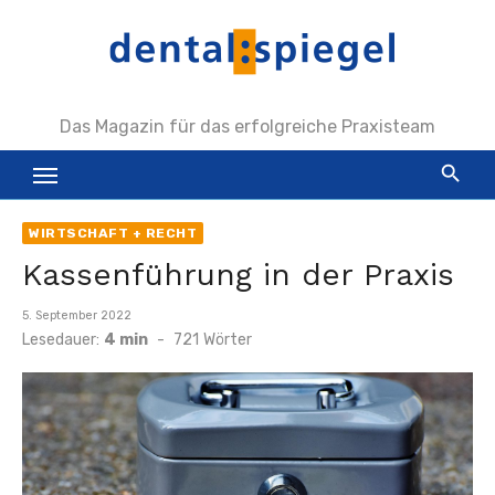
Zum
Inhalt
springen
Das Magazin für das erfolgreiche Praxisteam
WIRTSCHAFT + RECHT
Kassenführung in der Praxis
Veröffentlicht
5. September 2022
am
Lesedauer:
4 min
-
721
Wörter