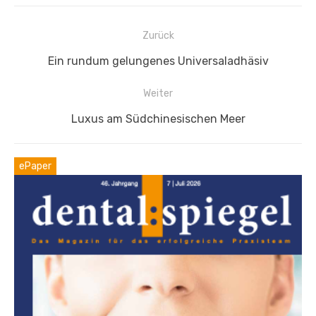
Beitragsnavigation
Zurück
Vorheriger
Ein rundum gelungenes Universaladhäsiv
Beitrag:
Weiter
Nächster
Luxus am Südchinesischen Meer
Beitrag:
ePaper