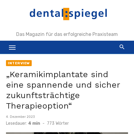
Zum
Inhalt
springen
Das Magazin für das erfolgreiche Praxisteam
INTERVIEW
„Keramikimplantate sind
eine spannende und sicher
zukunftsträchtige
Therapieoption“
Veröffentlicht
4. Dezember 2023
am
Lesedauer:
4 min
-
773
Wörter