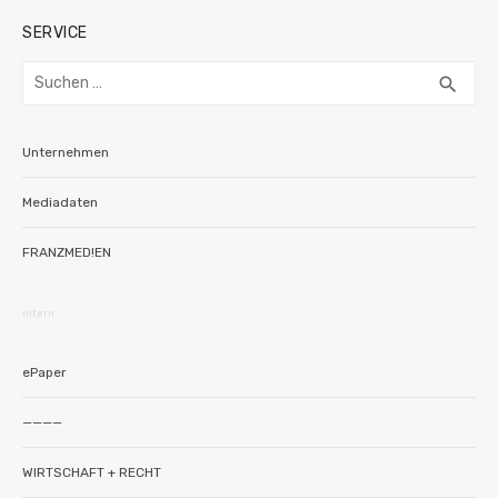
SERVICE
Suchen
SUC
search
nach:
Unternehmen
Mediadaten
FRANZMED!EN
intern
ePaper
————
WIRTSCHAFT + RECHT