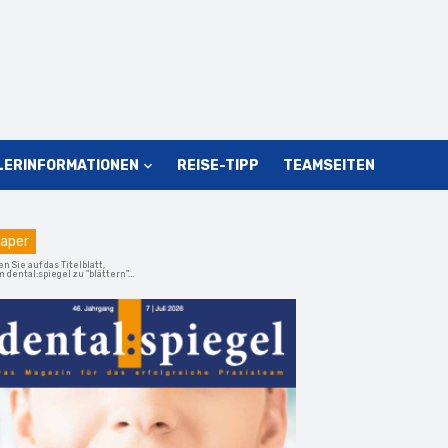
LERINFORMATIONEN
REISE-TIPP
TEAMSEITEN
aper
en Sie auf das Titelblatt,
 dental:spiegel zu "blättern"...