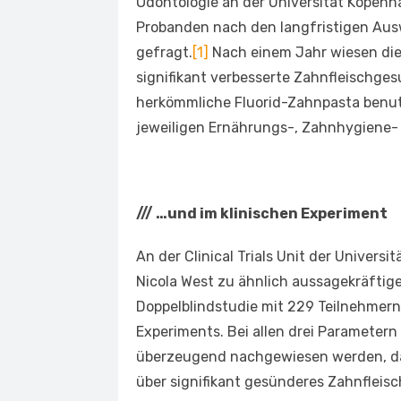
Odontologie an der Universität Kopenh
Probanden nach den langfristigen Au
gefragt.
[1]
Nach einem Jahr wiesen die
signifikant verbesserte Zahnfleischges
herkömmliche Fluorid-Zahnpasta benut
jeweiligen Ernährungs-, Zahnhygiene-
///
…und im klinischen Experiment
An der Clinical Trials Unit der Univers
Nicola West zu ähnlich aussagekräftig
Doppelblindstudie mit 229 Teilnehmern
Experiments. Bei allen drei Parameter
überzeugend nachgewiesen werden, d
über signifikant gesünderes Zahnfleisc