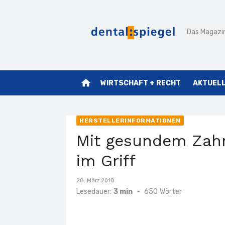
Zum
Inhalt
Das Magazin
springen
home
WIRTSCHAFT + RECHT
AKTUEL
HERSTELLERINFORMATIONEN
Mit gesundem Zahn
im Griff
Veröffentlicht
28. März 2018
am
Lesedauer:
3 min
-
650
Wörter