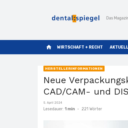
Zum
Inhalt
Das Magazin
springen
home
WIRTSCHAFT + RECHT
AKTUEL
HERSTELLERINFORMATIONEN
Neue Verpackungsk
CAD/CAM- und DIS
Veröffentlicht
5. April 2024
am
Lesedauer:
1 min
-
221
Wörter