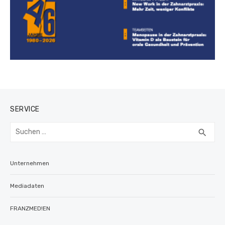
SERVICE
Suchen
SUC
search
nach:
Unternehmen
Mediadaten
FRANZMED!EN