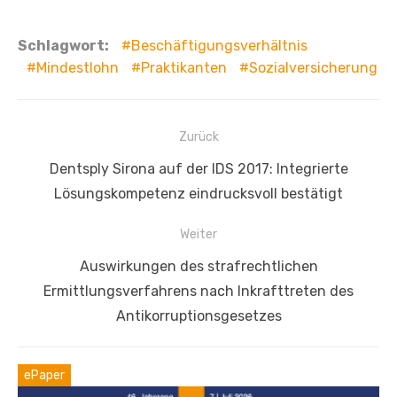
Schlagwort:
Beschäftigungsverhältnis
Mindestlohn
Praktikanten
Sozialversicherung
Beitragsnavigation
Zurück
Vorheriger
Dentsply Sirona auf der IDS 2017: Integrierte
Beitrag:
Lösungskompetenz eindrucksvoll bestätigt
Weiter
Nächster
Auswirkungen des strafrechtlichen
Beitrag:
Ermittlungsverfahrens nach Inkrafttreten des
Antikorruptionsgesetzes
ePaper