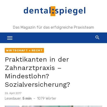
Zum
Inhalt
springen
Das Magazin für das erfolgreiche Praxisteam
WIRTSCHAFT + RECHT
Praktikanten in der
Zahnarztpraxis –
Mindestlohn?
Sozialversicherung?
Veröffentlicht
26. April 2017
am
Lesedauer:
5 min
-
1079
Wörter