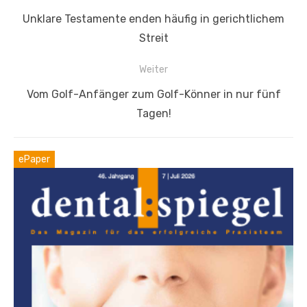
Vorheriger
Unklare Testamente enden häufig in gerichtlichem
Beitrag:
Streit
Weiter
Nächster
Vom Golf-Anfänger zum Golf-Könner in nur fünf
Beitrag:
Tagen!
ePaper