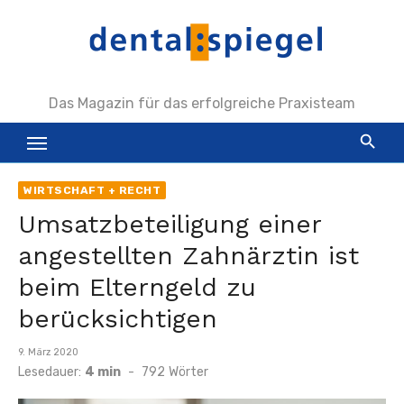
Zum
Inhalt
springen
Das Magazin für das erfolgreiche Praxisteam
WIRTSCHAFT + RECHT
Umsatzbeteiligung einer
angestellten Zahnärztin ist
beim Elterngeld zu
berücksichtigen
Veröffentlicht
9. März 2020
am
Lesedauer:
4 min
-
792
Wörter