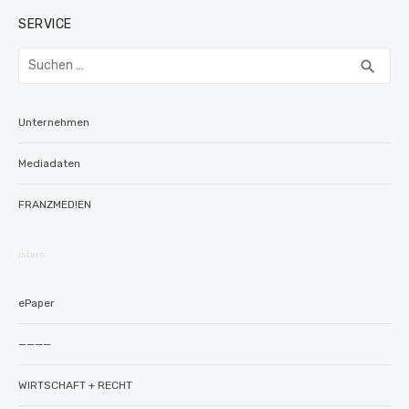
SERVICE
Suchen
SUC
search
nach:
Unternehmen
Mediadaten
FRANZMED!EN
intern
ePaper
————
WIRTSCHAFT + RECHT