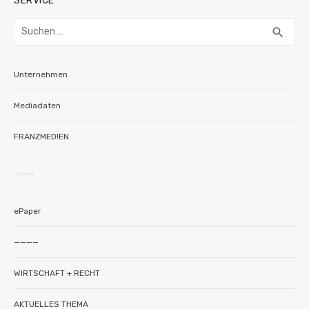
SERVICE
Suchen
SUC
search
nach:
Unternehmen
Mediadaten
FRANZMED!EN
intern
ePaper
————
WIRTSCHAFT + RECHT
AKTUELLES THEMA