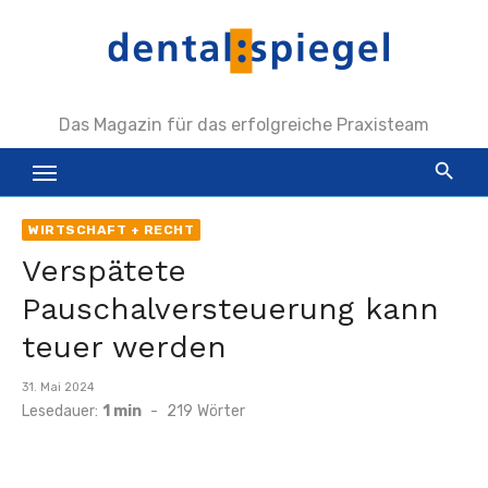
Zum
Inhalt
springen
Das Magazin für das erfolgreiche Praxisteam
WIRTSCHAFT + RECHT
Verspätete
Pauschalversteuerung kann
teuer werden
Veröffentlicht
31. Mai 2024
am
Lesedauer:
1 min
-
219
Wörter