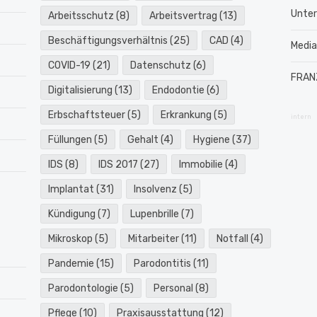
Unte
Arbeitsschutz
(8)
Arbeitsvertrag
(13)
Beschäftigungsverhältnis
(25)
CAD
(4)
Medi
COVID-19
(21)
Datenschutz
(6)
FRAN
Digitalisierung
(13)
Endodontie
(6)
Erbschaftsteuer
(5)
Erkrankung
(5)
intern
Füllungen
(5)
Gehalt
(4)
Hygiene
(37)
IDS
(8)
IDS 2017
(27)
Immobilie
(4)
Implantat
(31)
Insolvenz
(5)
Kündigung
(7)
Lupenbrille
(7)
Mikroskop
(5)
Mitarbeiter
(11)
Notfall
(4)
Pandemie
(15)
Parodontitis
(11)
Parodontologie
(5)
Personal
(8)
Pflege
(10)
Praxisausstattung
(12)