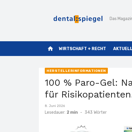
Zum
Inhalt
Das Magazin
springen
home
WIRTSCHAFT + RECHT
AKTUEL
HERSTELLERINFORMATIONEN
100 % Paro-Gel: Na
für Risikopatienten
Veröffentlicht
8. Juni 2026
am
Lesedauer:
2 min
-
343
Wörter