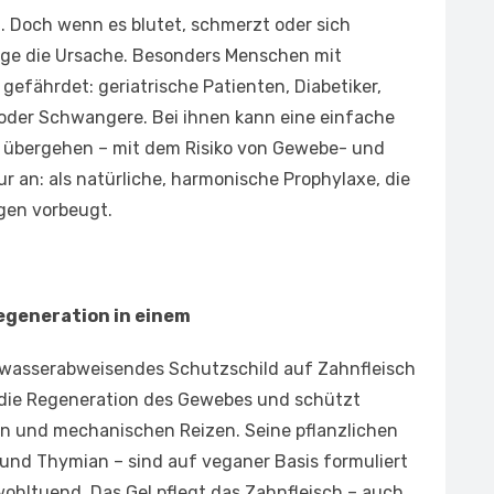
. Doch wenn es blutet, schmerzt oder sich
läge die Ursache. Besonders Menschen mit
fährdet: geriatrische Patienten, Diabetiker,
oder Schwangere. Bei ihnen kann eine einfache
tis übergehen – mit dem Risiko von Gewebe- und
 an: als natürliche, harmonische Prophylaxe, die
gen vorbeugt.
egeneration in einem
s, wasserabweisendes Schutzschild auf Zahnfleisch
die Regeneration des Gewebes und schützt
hen und mechanischen Reizen. Seine pflanzlichen
ei und Thymian – sind auf veganer Basis formuliert
ohltuend. Das Gel pflegt das Zahnfleisch – auch