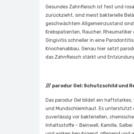
Gesundes Zahnfleisch ist fest und rosa
zurückzieht, sind meist bakterielle Be
geschwächtem Allgemeinzustand sind ge
Krebspatienten, Raucher, Rheumatiker 
Gingivitis schneller in eine Parodonti
Knochenabbau. Genau hier setzt parodur
das Zahnfleisch stärkt und Entzündun
///
parodur Gel: Schutzschild und R
Das parodur Gel bildet ein haftstarke
und Mundschleimhaut. Es unterstützt 
zuverlässig vor bakteriellen, chemisc
Inhaltsstoffe – Beinwell, Kamille, Salb
und wirken beruhigend, pflegend und w