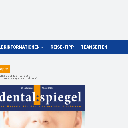
LERINFORMATIONEN
REISE-TIPP
TEAMSEITEN
aper
en Sie auf das Titelblatt,
 dental:spiegel zu "blättern"...