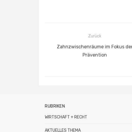
Beitragsnavigation
Zurück
Vorheriger
Zahnzwischenräume im Fokus de
Beitrag:
Prävention
RUBRIKEN
WIRTSCHAFT + RECHT
AKTUELLES THEMA