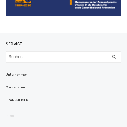
SERVICE
Suchen
SUC
search
nach:
Unternehmen
Mediadaten
FRANZMED!EN
intern