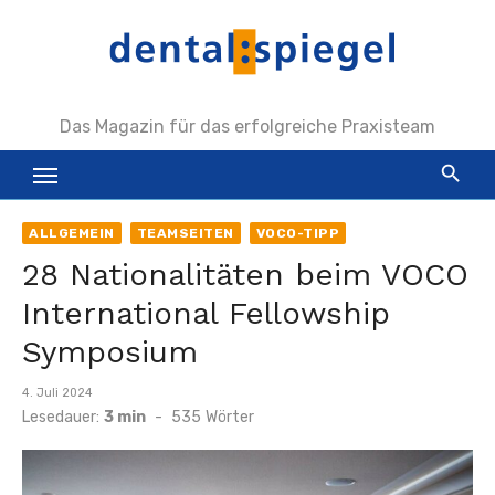
Zum
Inhalt
springen
Das Magazin für das erfolgreiche Praxisteam
ALLGEMEIN
TEAMSEITEN
VOCO-TIPP
28 Nationalitäten beim VOCO
International Fellowship
Symposium
Veröffentlicht
4. Juli 2024
am
Lesedauer:
3 min
-
535
Wörter