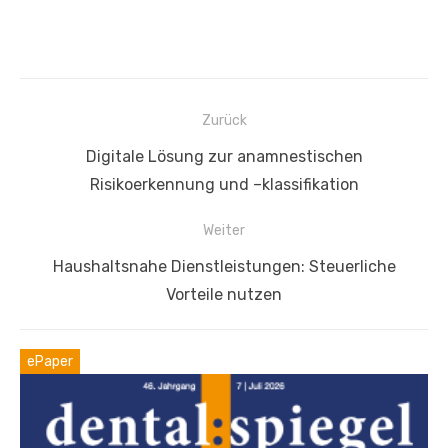
Beitragsnavigation
Zurück
Vorheriger
Digitale Lösung zur anamnestischen
Beitrag:
Risikoerkennung und –klassifikation
Weiter
Nächster
Haushaltsnahe Dienstleistungen: Steuerliche
Beitrag:
Vorteile nutzen
ePaper