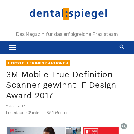
Zum
Inhalt
springen
Das Magazin für das erfolgreiche Praxisteam
HERSTELLERINFORMATIONEN
3M Mobile True Definition
Scanner gewinnt iF Design
Award 2017
Veröffentlicht
9. Juni 2017
am
Lesedauer:
2 min
-
351
Wörter