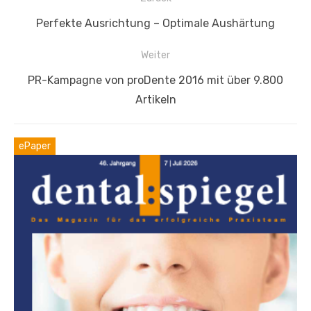
Vorheriger
Perfekte Ausrichtung – Optimale Aushärtung
Beitrag:
Weiter
Nächster
PR-Kampagne von proDente 2016 mit über 9.800
Beitrag:
Artikeln
ePaper