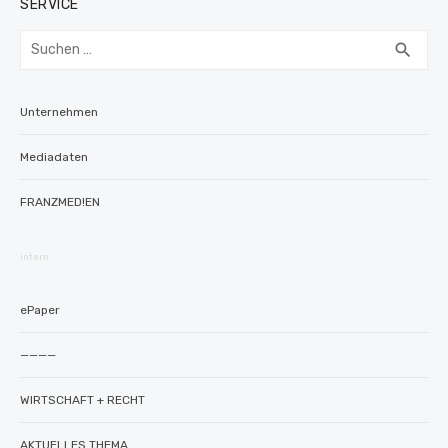
SERVICE
Suchen
SUC
search
nach:
Unternehmen
Mediadaten
FRANZMED!EN
intern
ePaper
————
WIRTSCHAFT + RECHT
AKTUELLES THEMA