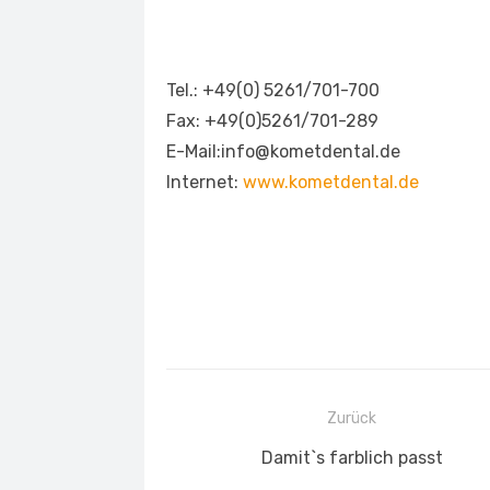
Tel.: +49(0) 5261/701-700
Fax: +49(0)5261/701-289
E-Mail:info@kometdental.de
Internet:
www.kometdental.de
Beitragsnavigation
Zurück
Vorheriger
Damit`s farblich passt
Beitrag: