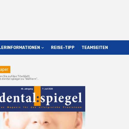
LERINFORMATIONEN
REISE-TIPP
TEAMSEITEN
aper
en Sie auf das Titelblatt,
 dental:spiegel zu "blättern"...