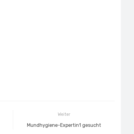
Weiter
Nächster
Mundhygiene-Expertin1 gesucht
Beitrag: