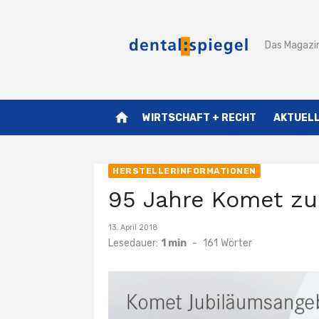
Zum
Inhalt
Das Magazin
springen
home
WIRTSCHAFT + RECHT
AKTUEL
HERSTELLERINFORMATIONEN
95 Jahre Komet zu
Veröffentlicht
13. April 2018
am
Lesedauer:
1 min
-
161
Wörter