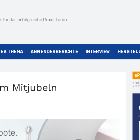
 für das erfolgreiche Praxisteam
LES THEMA
ANWENDERBERICHTE
INTERVIEW
HERSTEL
eP
Klick
m Mitjubeln
um im