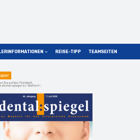
LERINFORMATIONEN
REISE-TIPP
TEAMSEITEN
aper
en Sie auf das Titelblatt,
 dental:spiegel zu "blättern"...