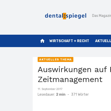
Zum
Inhalt
Das Magazin
springen
home
WIRTSCHAFT + RECHT
AKTUEL
AKTUELLES THEMA
Auswirkungen auf 
Zeitmanagement
Veröffentlicht
11. September 2017
am
Lesedauer:
2 min
-
371
Wörter