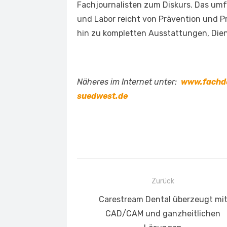
Fachjournalisten zum Diskurs. Das um
und Labor reicht von Prävention und P
hin zu kompletten Ausstattungen, Dien
Näheres im Internet unter:
www.fachde
suedwest.de
Beitragsnavigation
Zurück
Vorheriger
Carestream Dental überzeugt mi
Beitrag:
CAD/CAM und ganzheitlichen