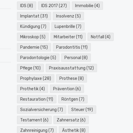
IDS
(8)
IDS 2017
(27)
Immobilie
(4)
Implantat
(31)
Insolvenz
(5)
Kündigung
(7)
Lupenbrille
(7)
Mikroskop
(5)
Mitarbeiter
(11)
Notfall
(4)
Pandemie
(15)
Parodontitis
(11)
Parodontologie
(5)
Personal
(8)
Pflege
(10)
Praxisausstattung
(12)
Prophylaxe
(28)
Prothese
(8)
Prothetik
(4)
Prävention
(6)
Restauration
(11)
Röntgen
(7)
Sozialversicherung
(7)
Steuer
(19)
Testament
(6)
Zahnersatz
(6)
Zahnreinigung
(7)
Ästhetik
(8)