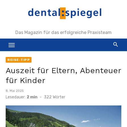
Zum
Inhalt
springen
Das Magazin für das erfolgreiche Praxisteam
REISE-TIPP
Auszeit für Eltern, Abenteuer
für Kinder
Veröffentlicht
8. Mai 2025
am
Lesedauer:
2 min
-
322
Wörter