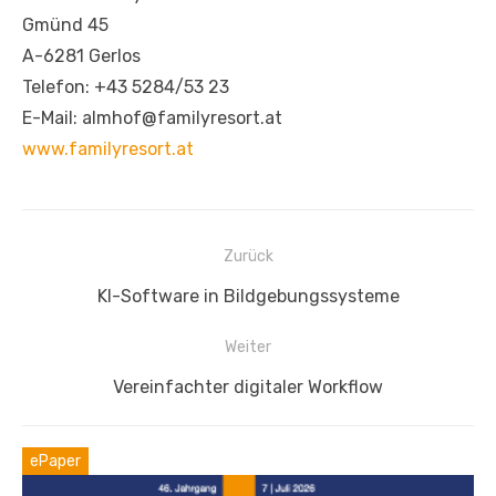
Gmünd 45
A-6281 Gerlos
Telefon: +43 5284/53 23
E-Mail: almhof@familyresort.at
www.familyresort.at
Beitragsnavigation
Zurück
Vorheriger
KI-Software in Bildgebungssysteme
Beitrag:
Weiter
Nächster
Vereinfachter digitaler Workflow
Beitrag:
ePaper