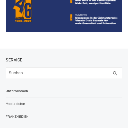
SERVICE
Suchen
SUC
search
nach:
Unternehmen
Mediadaten
FRANZMED!EN