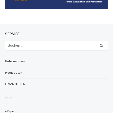
SERVICE
Suchen
SUC
search
nach:
Unternehmen
Mediadaten
FRANZMED!EN
intern
ePaper