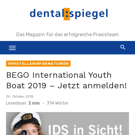
Zum
Inhalt
springen
Das Magazin für das erfolgreiche Praxisteam
HERSTELLERINFORMATIONEN
BEGO International Youth
Boat 2019 – Jetzt anmelden!
Veröffentlicht
24. Oktober 2018
am
Lesedauer:
2 min
-
314
Wörter