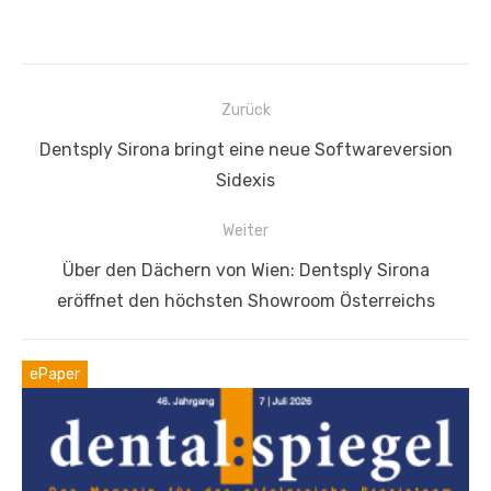
Beitragsnavigation
Zurück
Vorheriger
Dentsply Sirona bringt eine neue Softwareversion
Beitrag:
Sidexis
Weiter
Nächster
Über den Dächern von Wien: Dentsply Sirona
Beitrag:
eröffnet den höchsten Showroom Österreichs
ePaper