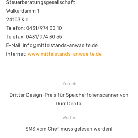
Steuerberatungsgesellschaft
Walkerdamm 1
24103 Kiel
Telefon: 0431/974 30 10
Telefax: 0431/974 30 55
E-Mail: info@mittelstands-anwaelte.de
Internet:
www.mittelstands-anwaelte.de
Beitragsnavigation
Zurück
Vorheriger
Dritter Design-Preis für Speicherfolienscanner von
Beitrag:
Dürr Dental
Weiter
Nächster
SMS vom Chef muss gelesen werden!
Beitrag: