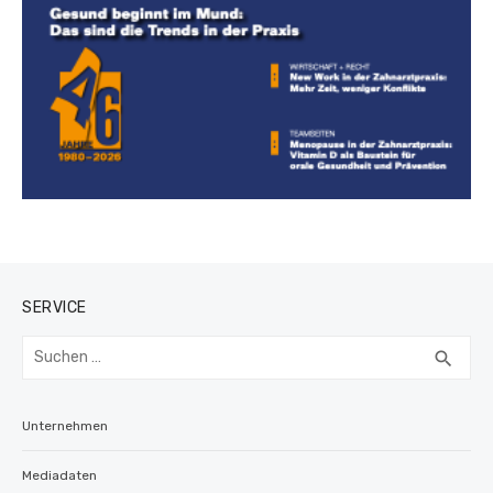
SERVICE
Suchen
SUC
search
nach:
Unternehmen
Mediadaten