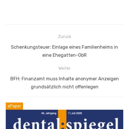
Beitragsnavigation
Zurück
Vorheriger
Schenkungsteuer: Einlage eines Familienheims in
Beitrag:
eine Ehegatten-GbR
Weiter
Nächster
BFH: Finanzamt muss Inhalte anonymer Anzeigen
Beitrag:
grundsätzlich nicht offenlegen
ePaper