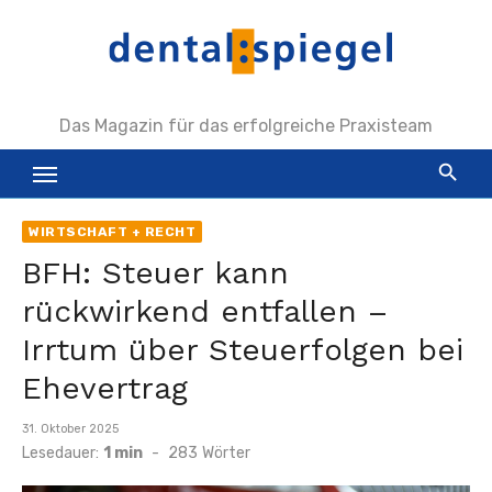
Zum
Inhalt
springen
Das Magazin für das erfolgreiche Praxisteam
WIRTSCHAFT + RECHT
BFH: Steuer kann
rückwirkend entfallen –
Irrtum über Steuerfolgen bei
Ehevertrag
Veröffentlicht
31. Oktober 2025
am
Lesedauer:
1 min
-
283
Wörter