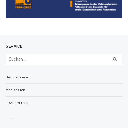
SERVICE
Suchen
SUC
search
nach:
Unternehmen
Mediadaten
FRANZMED!EN
intern