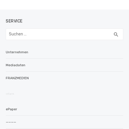
SERVICE
Suchen
SUC
search
nach:
Unternehmen
Mediadaten
FRANZMED!EN
intern
ePaper
————