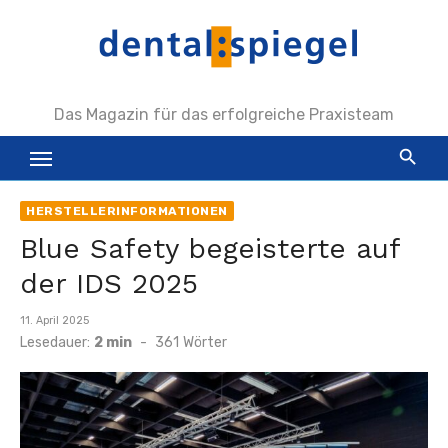
Zum
Inhalt
springen
Das Magazin für das erfolgreiche Praxisteam
HERSTELLERINFORMATIONEN
Blue Safety begeisterte auf
der IDS 2025
Veröffentlicht
11. April 2025
am
Lesedauer:
2 min
-
361
Wörter