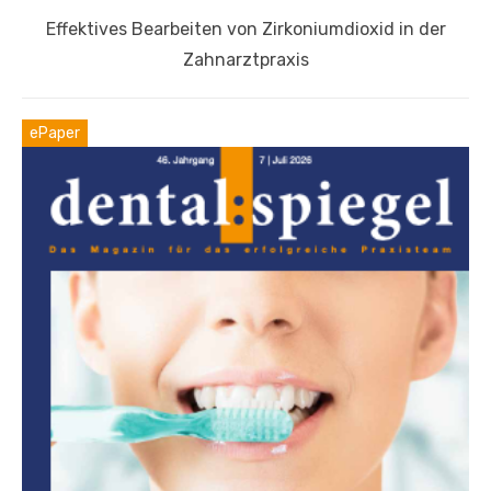
Nächster
Effektives Bearbeiten von Zirkoniumdioxid in der
Beitrag:
Zahnarztpraxis
ePaper