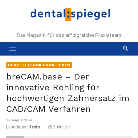
Zum
Inhalt
springen
Das Magazin für das erfolgreiche Praxisteam
HERSTELLERINFORMATIONEN
breCAM.base – Der
innovative Rohling für
hochwertigen Zahnersatz im
CAD/CAM Verfahren
Veröffentlicht
29. August 2024
am
Lesedauer:
1 min
-
253
Wörter