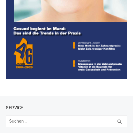
SERVICE
Suchen
SUC
search
nach: