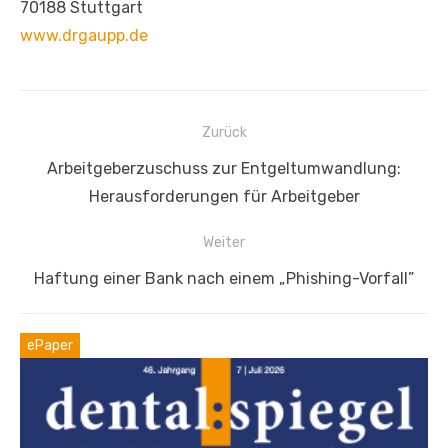
70188 Stuttgart
www.drgaupp.de
Beitragsnavigation
Zurück
Vorheriger
Arbeitgeberzuschuss zur Entgeltumwandlung:
Beitrag:
Herausforderungen für Arbeitgeber
Weiter
Nächster
Haftung einer Bank nach einem „Phishing-Vorfall”
Beitrag:
ePaper