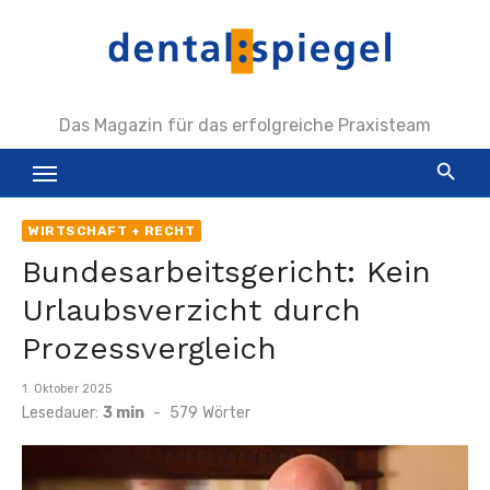
Zum
Inhalt
springen
Das Magazin für das erfolgreiche Praxisteam
WIRTSCHAFT + RECHT
Bundesarbeitsgericht: Kein
Urlaubsverzicht durch
Prozessvergleich
Veröffentlicht
1. Oktober 2025
am
Lesedauer:
3 min
-
579
Wörter