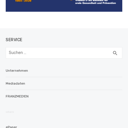
SERVICE
Suchen
SUC
search
nach:
Unternehmen
Mediadaten
FRANZMED!EN
intern
ePaper