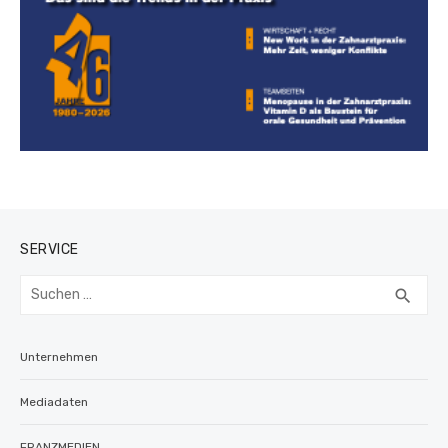
SERVICE
Suchen
SUC
search
nach:
Unternehmen
Mediadaten
FRANZMED!EN