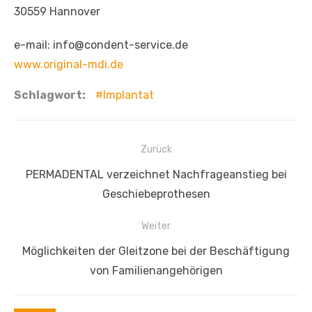
30559 Hannover
e-mail: info@condent-service.de
www.original-mdi.de
Schlagwort:
Implantat
Beitragsnavigation
Zurück
Vorheriger
PERMADENTAL verzeichnet Nachfrageanstieg bei
Beitrag:
Geschiebeprothesen
Weiter
Nächster
Möglichkeiten der Gleitzone bei der Beschäftigung
Beitrag:
von Familienangehörigen