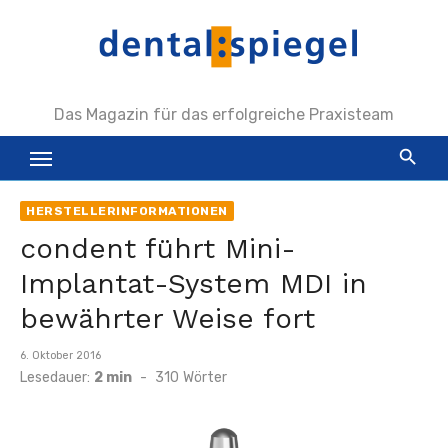
Zum
Inhalt
springen
Das Magazin für das erfolgreiche Praxisteam
HERSTELLERINFORMATIONEN
condent führt Mini-
Implantat-System MDI in
bewährter Weise fort
Veröffentlicht
6. Oktober 2016
am
Lesedauer:
2 min
-
310
Wörter