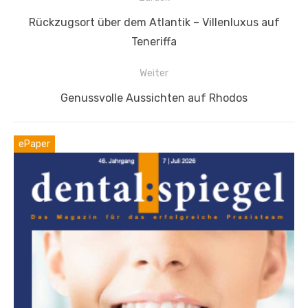
Vorheriger
Rückzugsort über dem Atlantik – Villenluxus auf
Beitrag:
Teneriffa
Weiter
Nächster
Genussvolle Aussichten auf Rhodos
Beitrag:
ePaper