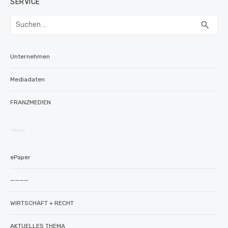
SERVICE
Suchen
SUC
search
nach:
Unternehmen
Mediadaten
FRANZMED!EN
intern
ePaper
————
WIRTSCHAFT + RECHT
AKTUELLES THEMA