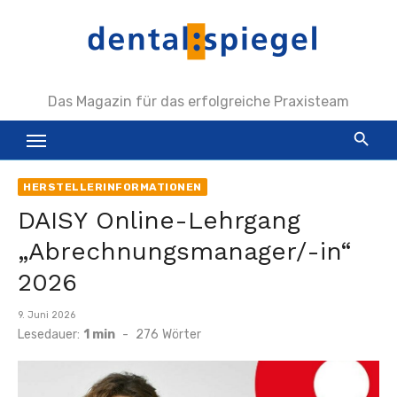
Zum
Inhalt
springen
Das Magazin für das erfolgreiche Praxisteam
HERSTELLERINFORMATIONEN
DAISY Online-Lehrgang
„Abrechnungsmanager/-in“
2026
Veröffentlicht
9. Juni 2026
am
Lesedauer:
1 min
-
276
Wörter