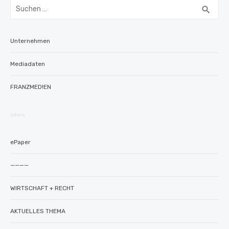
Suchen
SUC
search
nach:
Unternehmen
Mediadaten
FRANZMED!EN
intern
ePaper
————
WIRTSCHAFT + RECHT
AKTUELLES THEMA