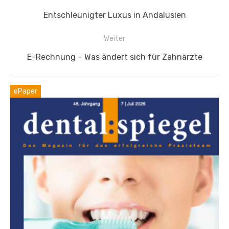
Vorheriger
Entschleunigter Luxus in Andalusien
Beitrag:
Weiter
Nächster
E-Rechnung – Was ändert sich für Zahnärzte
Beitrag:
ePaper