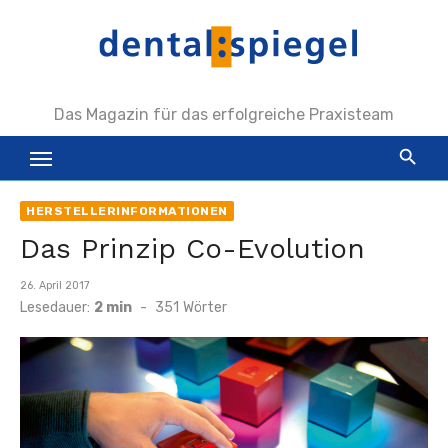
Zum
Inhalt
springen
Das Magazin für das erfolgreiche Praxisteam
HERSTELLERINFORMATIONEN
Das Prinzip Co-Evolution
Veröffentlicht
26. April 2017
am
Lesedauer:
2 min
-
351
Wörter