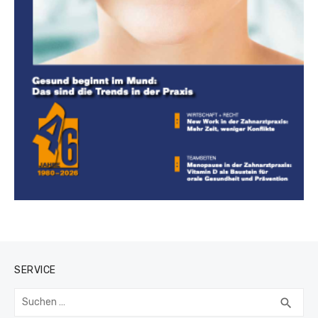
SERVICE
Suchen
SUC
search
nach: