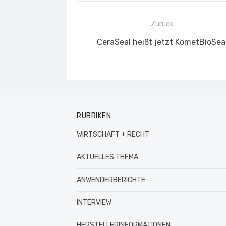
Beitragsnavigation
Zurück
Vorheriger
CeraSeal heißt jetzt KometBioSea
Beitrag:
RUBRIKEN
WIRTSCHAFT + RECHT
AKTUELLES THEMA
ANWENDERBERICHTE
INTERVIEW
HERSTELLERINFORMATIONEN