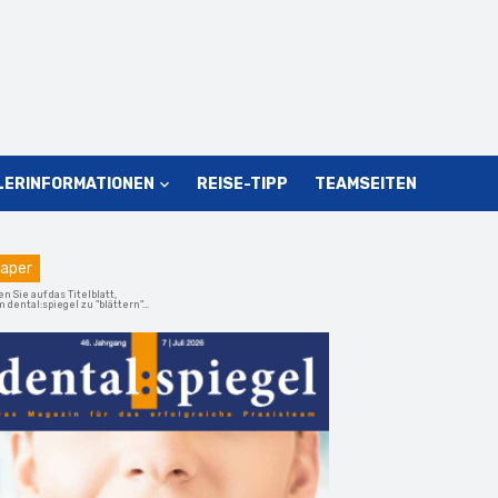
LERINFORMATIONEN
REISE-TIPP
TEAMSEITEN
aper
en Sie auf das Titelblatt,
 dental:spiegel zu "blättern"...