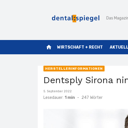
Zum
Inhalt
Das Magazin
springen
home
WIRTSCHAFT + RECHT
AKTUEL
HERSTELLERINFORMATIONEN
Dentsply Sirona ni
Veröffentlicht
5. September 2022
am
Lesedauer:
1 min
-
247
Wörter