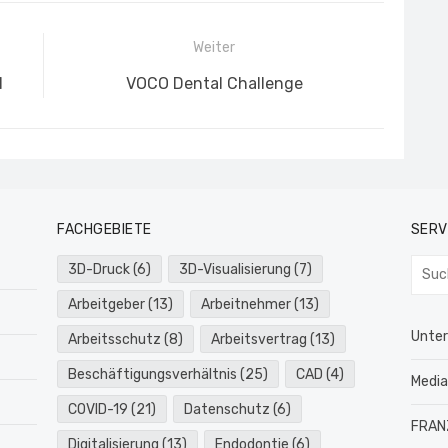
Weiter
Nächster
l
VOCO Dental Challenge
Beitrag:
FACHGEBIETE
SERV
Such
3D-Druck
(6)
3D-Visualisierung
(7)
nach:
Arbeitgeber
(13)
Arbeitnehmer
(13)
Unte
Arbeitsschutz
(8)
Arbeitsvertrag
(13)
Beschäftigungsverhältnis
(25)
CAD
(4)
Medi
COVID-19
(21)
Datenschutz
(6)
FRAN
Digitalisierung
(13)
Endodontie
(6)