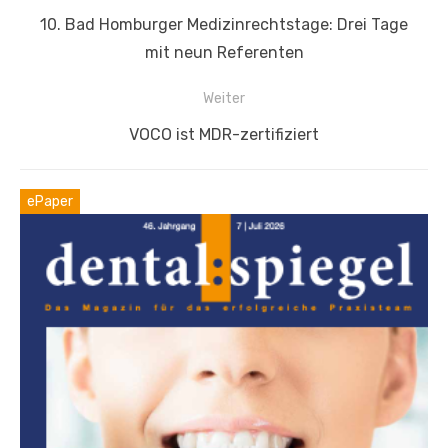
Vorheriger
10. Bad Homburger Medizinrechtstage: Drei Tage
Beitrag:
mit neun Referenten
Weiter
Nächster
VOCO ist MDR-zertifiziert
Beitrag:
ePaper