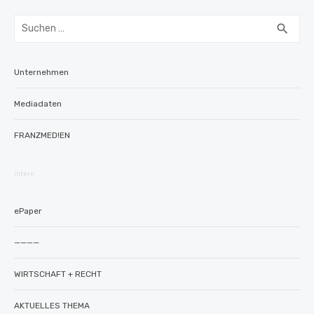
Suchen
SUC
search
nach:
Unternehmen
Mediadaten
FRANZMED!EN
intern
ePaper
————
WIRTSCHAFT + RECHT
AKTUELLES THEMA