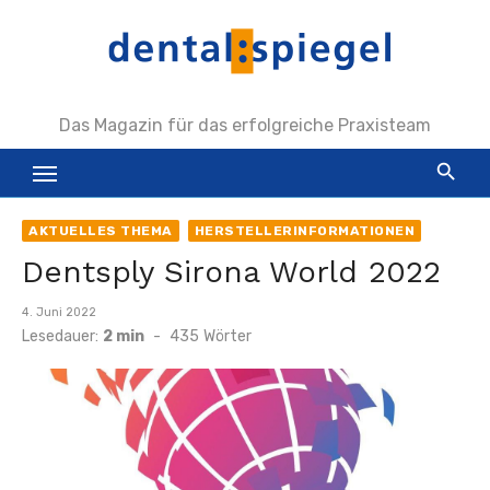
Zum
Inhalt
springen
Das Magazin für das erfolgreiche Praxisteam
AKTUELLES THEMA
HERSTELLERINFORMATIONEN
Dentsply Sirona World 2022
Veröffentlicht
4. Juni 2022
am
Lesedauer:
2 min
-
435
Wörter