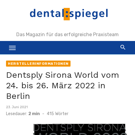
Zum
Inhalt
springen
Das Magazin für das erfolgreiche Praxisteam
HERSTELLERINFORMATIONEN
Dentsply Sirona World vom
24. bis 26. März 2022 in
Berlin
Veröffentlicht
23. Juni 2021
am
Lesedauer:
2 min
-
415
Wörter