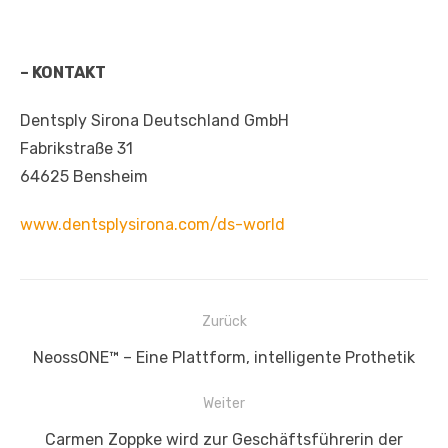
– KONTAKT
Dentsply Sirona Deutschland GmbH
Fabrikstraße 31
64625 Bensheim
www.dentsplysirona.com/ds-world
Beitragsnavigation
Zurück
Vorheriger
NeossONE™ – Eine Plattform, intelligente Prothetik
Beitrag:
Weiter
Nächster
Carmen Zoppke wird zur Geschäftsführerin der