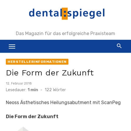
Zum
Inhalt
springen
Das Magazin für das erfolgreiche Praxisteam
HERSTELLERINFORMATIONEN
Die Form der Zukunft
Veröffentlicht
12. Februar 2018
am
Lesedauer:
1 min
-
122
Wörter
Neoss Ästhetisches Heilungsabutment mit ScanPeg
Die Form der Zukunft