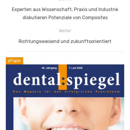
Vorheriger
Experten aus Wissenschaft, Praxis und Industrie
Beitrag:
diskutieren Potenziale von Composites
Weiter
Nächster
Richtungsweisend und zukunftsorientiert
Beitrag:
ePaper