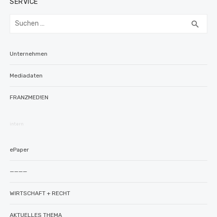
SERVICE
Suchen
SUC
search
nach:
Unternehmen
Mediadaten
FRANZMED!EN
intern
ePaper
————
WIRTSCHAFT + RECHT
AKTUELLES THEMA