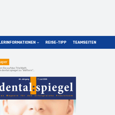
LERINFORMATIONEN
REISE-TIPP
TEAMSEITEN
aper
en Sie auf das Titelblatt,
 dental:spiegel zu "blättern"...