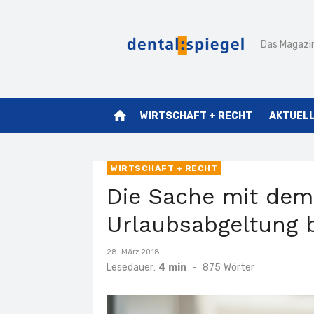
Zum
Inhalt
Das Magazin
springen
home
WIRTSCHAFT + RECHT
AKTUEL
WIRTSCHAFT + RECHT
Die Sache mit dem
Urlaubsabgeltung 
Veröffentlicht
28. März 2018
am
Lesedauer:
4 min
-
875
Wörter