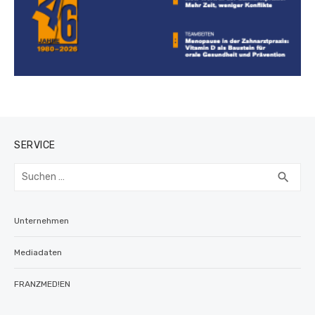
SERVICE
Suchen
SUC
search
nach:
Unternehmen
Mediadaten
FRANZMED!EN