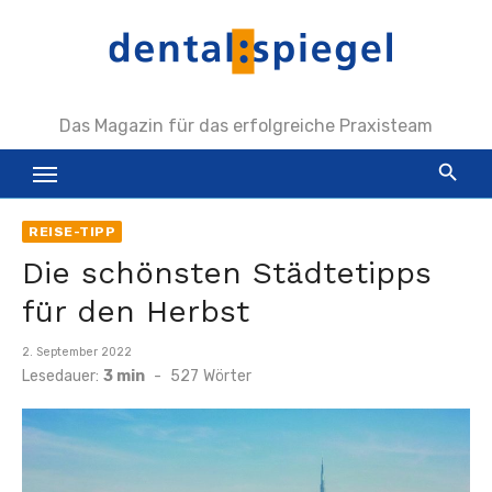
Zum
Inhalt
springen
Das Magazin für das erfolgreiche Praxisteam
REISE-TIPP
Die schönsten Städtetipps
für den Herbst
Veröffentlicht
2. September 2022
am
Lesedauer:
3 min
-
527
Wörter