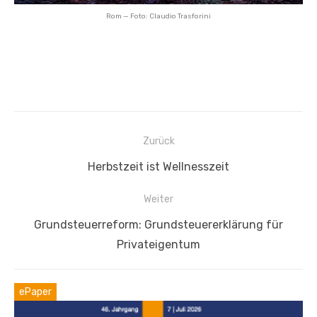
Rom — Foto: Claudio Trasforini
Beitragsnavigation
Zurück
Vorheriger
Herbstzeit ist Wellnesszeit
Beitrag:
Weiter
Nächster
Grundsteuerreform: Grundsteuererklärung für
Beitrag:
Privateigentum
ePaper