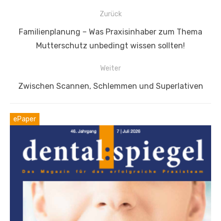
Beitragsnavigation
Zurück
Vorheriger
Familienplanung – Was Praxisinhaber zum Thema
Beitrag:
Mutterschutz unbedingt wissen sollten!
Weiter
Nächster
Zwischen Scannen, Schlemmen und Superlativen
Beitrag:
ePaper