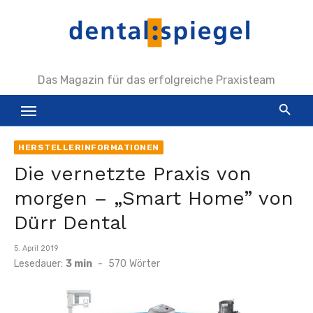
Zum
Inhalt
springen
Das Magazin für das erfolgreiche Praxisteam
HERSTELLERINFORMATIONEN
Die vernetzte Praxis von
morgen – „Smart Home” von
Dürr Dental
Veröffentlicht
5. April 2019
am
Lesedauer:
3 min
-
570
Wörter