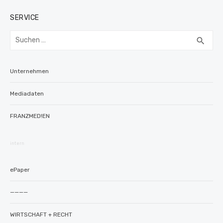
SERVICE
Suchen
SUC
search
nach:
Unternehmen
Mediadaten
FRANZMED!EN
intern
ePaper
————
WIRTSCHAFT + RECHT