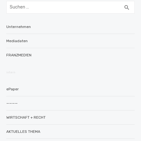
Suchen
SUC
search
nach:
Unternehmen
Mediadaten
FRANZMED!EN
intern
ePaper
————
WIRTSCHAFT + RECHT
AKTUELLES THEMA