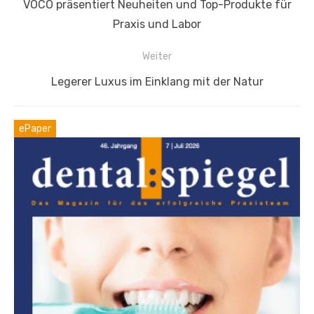
Vorheriger
VOCO präsentiert Neuheiten und Top-Produkte für
Beitrag:
Praxis und Labor
Weiter
Nächster
Legerer Luxus im Einklang mit der Natur
Beitrag:
ePaper