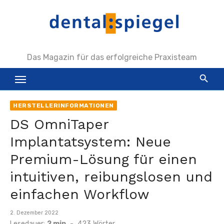
Zum
Inhalt
springen
Das Magazin für das erfolgreiche Praxisteam
HERSTELLERINFORMATIONEN
DS OmniTaper
Implantatsystem: Neue
Premium-Lösung für einen
intuitiven, reibungslosen und
einfachen Workflow
Veröffentlicht
2. Dezember 2022
am
Lesedauer:
2 min
-
423
Wörter