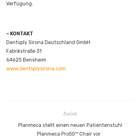
Verfügung.
– KONTAKT
Dentsply Sirona Deutschland GmbH
Fabrikstraße 31
64625 Bensheim
www.dentsplysirona.com
Beitragsnavigation
Zurück
Vorheriger
Planmeca stellt einen neuen Patientenstuhl
Beitrag:
Planmeca Pro50™ Chair vor